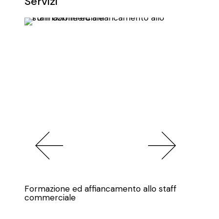
Servizi
Formazione ed affiancamento allo staff
commerciale
Grafica e 