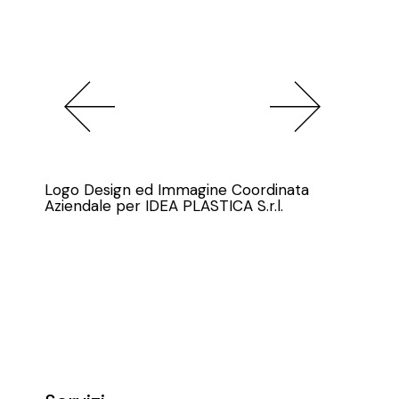
Logo Design ed Immagine Coordinata
Aziendale per IDEA PLASTICA S.r.l.
Design e 
Collezion