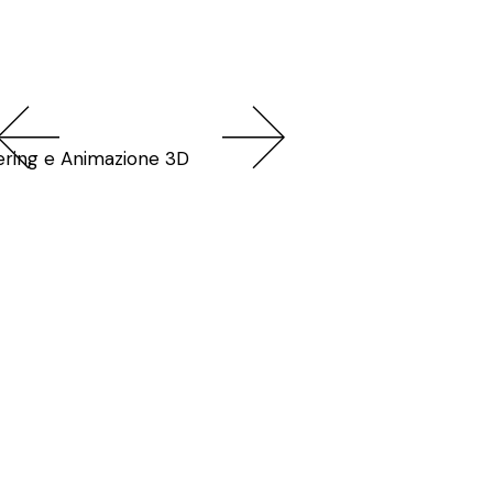
ring e Animazione 3D
ipa
Grande stile, e dopo?