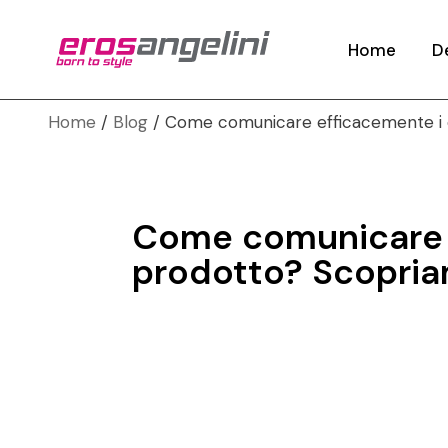
Studi
Home
D
Rest
Conc
Home
Blog
Come comunicare efficacemente i de
St
Mode
Re
Rend
C
Desi
Come comunicare ef
Mo
Prot
prodotto? Scopria
Re
Indus
De
Pr
In