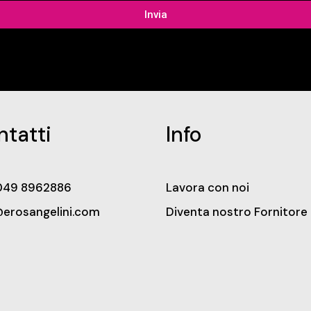
Invia
ntatti
Info
049 8962886
Lavora con noi
@erosangelini.com
Diventa nostro Fornitore