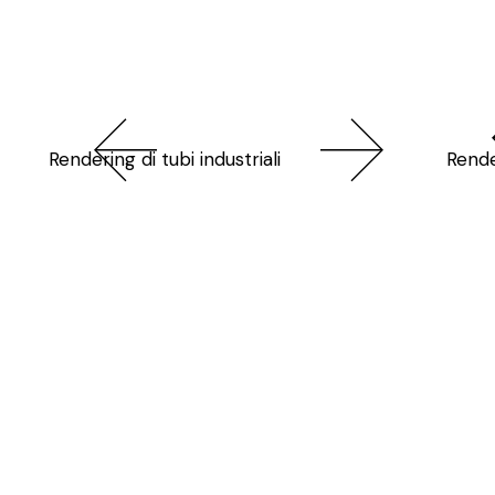
Rendering di tubi industriali
Rende
Dinamicità uguale design
3D che antic