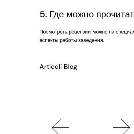
5. Где можно прочита
Посмотреть рецензии можно на специал
аспекты работы заведения.
Articoli Blog