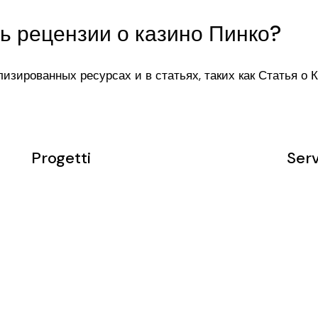
ть рецензии о казино Пинко?
изированных ресурсах и в статьях, таких как
Статья о 
Progetti
Serv