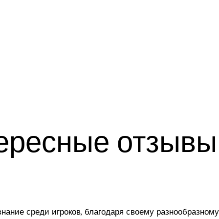
ресные отзывы 
знание среди игроков, благодаря своему разнообразном