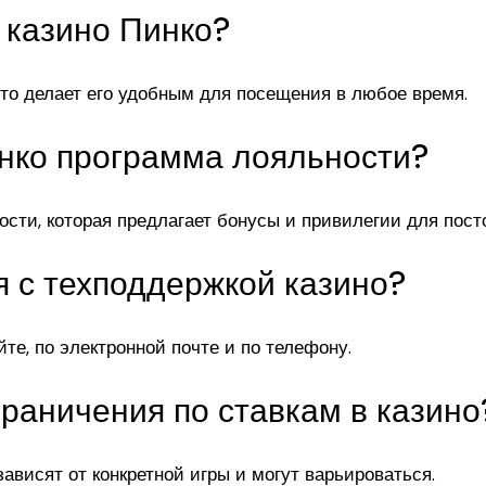
ы казино Пинко?
что делает его удобным для посещения в любое время.
Пинко программа лояльности?
ости, которая предлагает бонусы и привилегии для пост
я с техподдержкой казино?
те, по электронной почте и по телефону.
граничения по ставкам в казино
висят от конкретной игры и могут варьироваться.