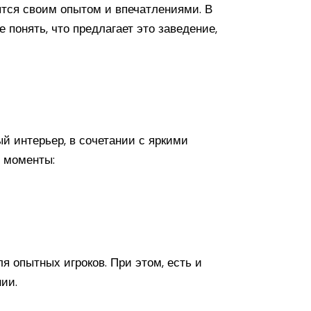
ятся своим опытом и впечатлениями. В
понять, что предлагает это заведение,
й интерьер, в сочетании с яркими
 моменты:
я опытных игроков. При этом, есть и
ии.