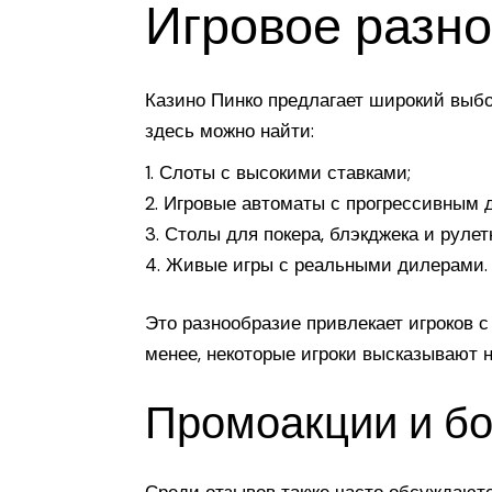
Игровое разн
Казино Пинко предлагает широкий выбор
здесь можно найти:
Слоты с высокими ставками;
Игровые автоматы с прогрессивным 
Столы для покера, блэкджека и рулет
Живые игры с реальными дилерами.
Это разнообразие привлекает игроков 
менее, некоторые игроки высказывают н
Промоакции и б