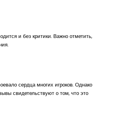
дится и без критики. Важно отметить,
ния.
воевало сердца многих игроков. Однако
зывы свидетельствуют о том, что это