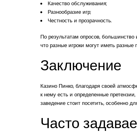
Качество обслуживания;
Разнообразие игр;
Честность и прозрачность.
По результатам опросов, большинство 
что разные игроки могут иметь разные 
Заключение
Казино Пинко, благодаря своей атмосфе
к нему есть и определенные претензии,
заведение стоит посетить, особенно для
Часто задава