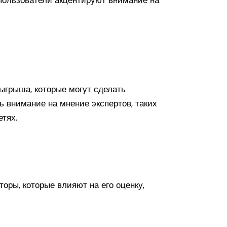
пользователи акцентируют внимание на
ыгрыша, которые могут сделать
 внимание на мнение экспертов, таких
тях.
оры, которые влияют на его оценку,