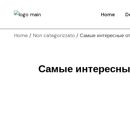
Studi
Home
D
Rest
Conc
Home
Non categorizzato
Самые интересные от
St
Mode
Re
Rend
C
Desi
Самые интересны
Mo
Prot
Re
Indus
De
Pr
In