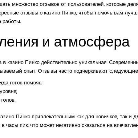
ать множество отзывов от пользователей, которые дел
ресные отзывы о казино Пинко, чтобы помочь вам лучше 
 работы.
ления и атмосфера
а в казино Пинко действительно уникальная. Современны
абываемый опыт. Отзывы часто подчеркивают следующие
гда готов помочь;
уровне;
толов.
зино Пинко привлекательным как для новичков, так и дл
в часы пик, что может негативно сказаться на впечатлен