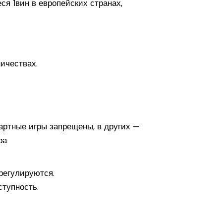
я 1вин в европейских странах,
ичествах.
зартные игры запрещены, в других —
ра
регулируются.
ступность.