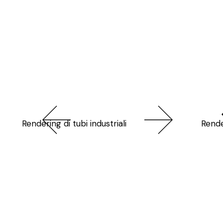
Стратегии ставок: как выиграть больше
Rendering di tubi industriali
Стратегии ст
Rende
на 1win
на 1win