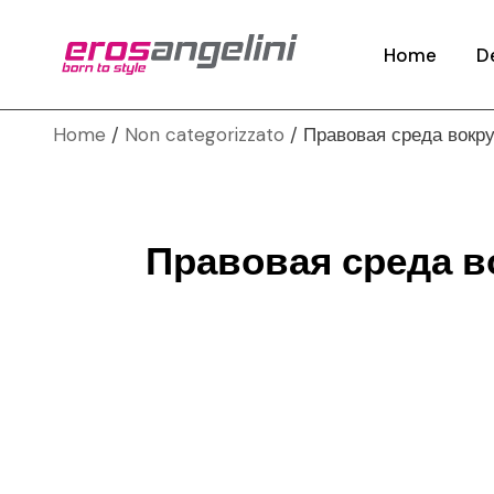
Studi
Home
D
Rest
Conc
Home
Non categorizzato
Правовая среда вокру
St
Mode
Re
Rend
C
Desi
Правовая среда в
Mo
Prot
Re
Indus
De
Pr
In