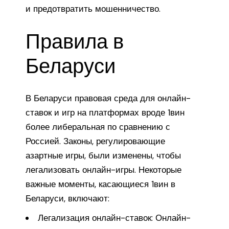
и предотвратить мошенничество.
Правила в
Беларуси
В Беларуси правовая среда для онлайн-
ставок и игр на платформах вроде 1вин
более либеральная по сравнению с
Россией. Законы, регулировающие
азартные игры, были изменены, чтобы
легализовать онлайн-игры. Некоторые
важные моменты, касающиеся 1вин в
Беларуси, включают:
Легализация онлайн-ставок: Онлайн-