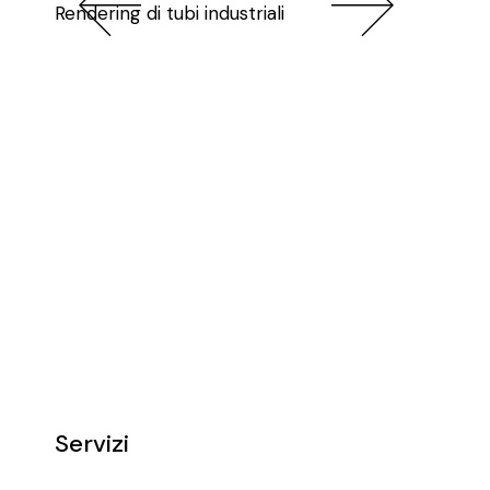
Rendering di tubi industriali
Dépliant 
gelato Va
Servizi