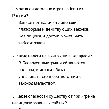
1. Можно ли легально играть в 1вин из
России?
Зависит от наличия лицензии
платформы и действующих законов.
Без лицензии доступ может быть
заблокирован.
2. Какие налоги на выигрыши в Беларуси?
В Беларуси выигрыши облагаются
налогом, и игроки обязаны
уплачивать его в соответствии с
законодательством.
3. Какие опасности существуют при игре на
нелицензированных сайтах?