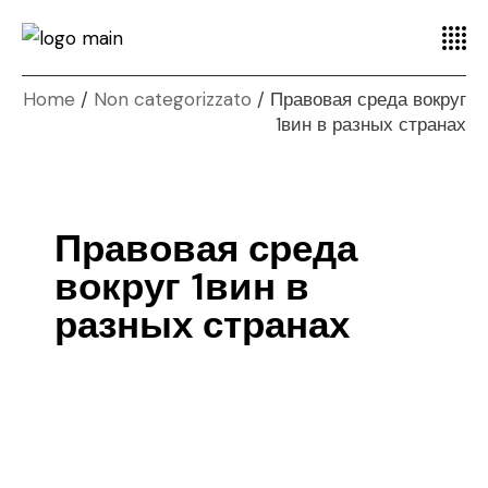
Home
Non categorizzato
Правовая среда вокруг
1вин в разных странах
Правовая среда
вокруг 1вин в
разных странах