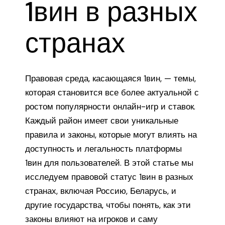
1вин в разных
странах
Правовая среда, касающаяся 1вин, — темы,
которая становится все более актуальной с
ростом популярности онлайн-игр и ставок.
Каждый район имеет свои уникальные
правила и законы, которые могут влиять на
доступность и легальность платформы
1вин для пользователей. В этой статье мы
исследуем правовой статус 1вин в разных
странах, включая Россию, Беларусь, и
другие государства, чтобы понять, как эти
законы влияют на игроков и саму