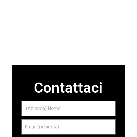
Design In
Contattaci